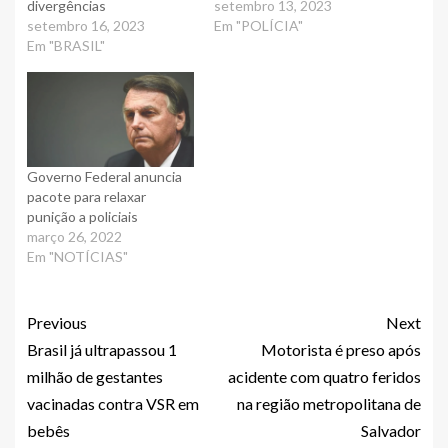
divergências
setembro 13, 2023
setembro 16, 2023
Em "POLÍCIA"
Em "BRASIL"
Governo Federal anuncia
pacote para relaxar
punição a policiais
março 26, 2022
Em "NOTÍCIAS"
Previous
Next
Brasil já ultrapassou 1
Motorista é preso após
milhão de gestantes
acidente com quatro feridos
vacinadas contra VSR em
na região metropolitana de
bebês
Salvador