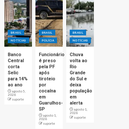
BRASIL
BRASIL
BRASIL
NOTÍCIAS
POLÍCIA
NOTÍCIAS
Banco
Funcionário
Chuva
Central
é preso
volta ao
corta
pela PF
Rio
Selic
após
Grande
para 14%
tiroteio
do Sul e
ao ano
por
deixa
cocaína
população
agosto 5,
2026
em
em
suporte
Guarulhos-
alerta
SP
agosto 1,
2026
agosto 1,
suporte
2026
suporte