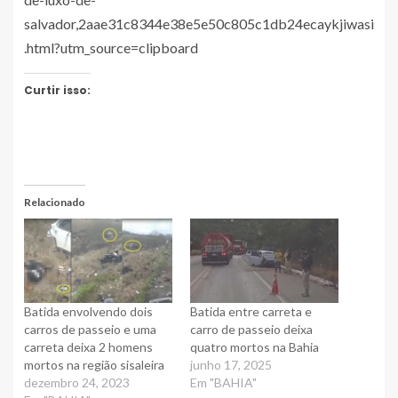
salvador,2aae31c8344e38e5e50c805c1db24ecaykjiwasi
.html?utm_source=clipboard
Curtir isso:
Relacionado
Batida envolvendo dois
Batida entre carreta e
carros de passeio e uma
carro de passeio deixa
carreta deixa 2 homens
quatro mortos na Bahia
mortos na região sisaleira
junho 17, 2025
dezembro 24, 2023
Em "BAHIA"