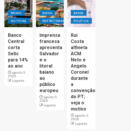
BRASIL
BAHIA
BAHIA
NOTÍCIAS
ENTRETENIMENTO
POLÍTICA
Banco
Imprensa
Rui
Central
francesa
Costa
corta
apresenta
alfineta
Selic
Salvador
ACM
para 14%
e o
Neto e
ao ano
litoral
Angelo
baiano
Coronel
agosto 5,
2026
ao
durante
suporte
público
a
europeu
convenção
do PT;
agosto 5,
2026
veja o
suporte
motivo
agosto 1,
2026
suporte