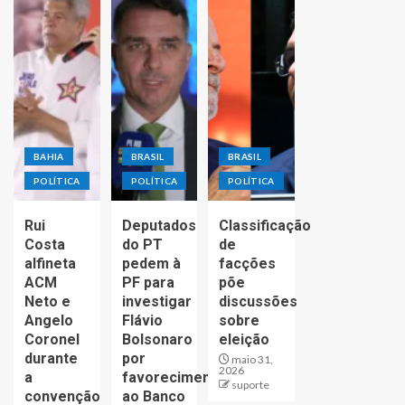
BAHIA
BRASIL
BRASIL
POLÍTICA
POLÍTICA
POLÍTICA
Rui
Deputados
Classificação
Costa
do PT
de
alfineta
pedem à
facções
ACM
PF para
põe
Neto e
investigar
discussões
Angelo
Flávio
sobre
Coronel
Bolsonaro
eleição
durante
por
maio 31,
2026
a
favorecimento
suporte
convenção
ao Banco