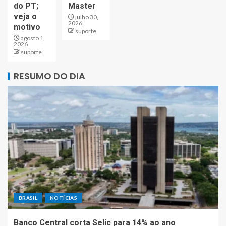
do PT;
Master
veja o
julho 30,
2026
motivo
suporte
agosto 1,
2026
suporte
RESUMO DO DIA
BRASIL
NOTÍCIAS
Banco Central corta Selic para 14% ao ano