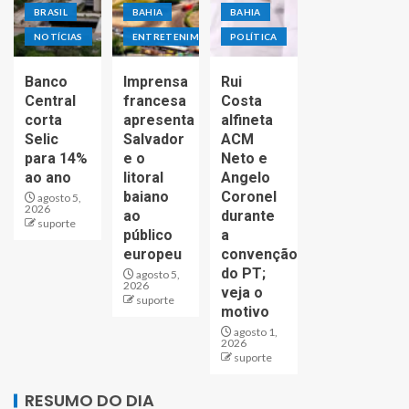
BRASIL
BAHIA
BAHIA
NOTÍCIAS
ENTRETENIMENTO
POLÍTICA
Banco
Imprensa
Rui
Central
francesa
Costa
corta
apresenta
alfineta
Selic
Salvador
ACM
para 14%
e o
Neto e
ao ano
litoral
Angelo
baiano
Coronel
agosto 5,
2026
ao
durante
suporte
público
a
europeu
convenção
do PT;
agosto 5,
2026
veja o
suporte
motivo
agosto 1,
2026
suporte
RESUMO DO DIA