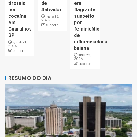
tiroteio
de
em
por
Salvador
flagrante
cocaína
suspeito
maio 31,
2026
em
por
suporte
Guarulhos-
feminicídio
SP
de
influenciadora
agosto 1,
2026
baiana
suporte
abril 22,
2026
suporte
RESUMO DO DIA