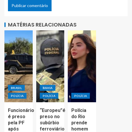
MATÉRIAS RELACIONADAS
BRASIL
BAHIA
POLÍCIA
POLÍCIA
POLÍCIA
Funcionário
“Europeu”é
Polícia
é preso
preso no
do Rio
pela PF
subúrbio
prende
após
ferroviário
homem