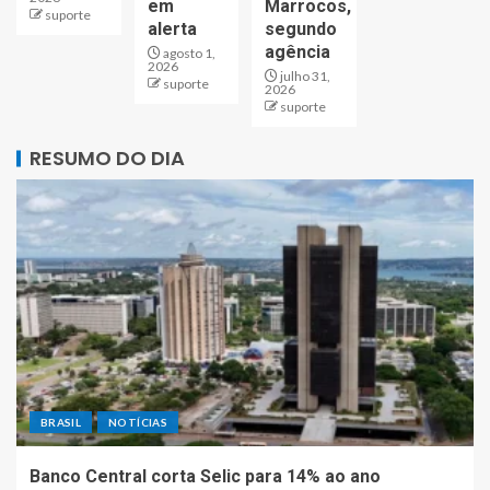
em
Marrocos,
suporte
alerta
segundo
agência
agosto 1,
2026
julho 31,
suporte
2026
suporte
RESUMO DO DIA
BRASIL
NOTÍCIAS
Banco Central corta Selic para 14% ao ano