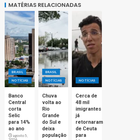
MATÉRIAS RELACIONADAS
BRASIL
BRASIL
NOTÍCIAS
NOTÍCIAS
NOTÍCIAS
Banco
Chuva
Cerca de
Central
volta ao
48 mil
corta
Rio
imigrantes
Selic
Grande
já
para 14%
do Sul e
retornaram
ao ano
deixa
de Ceuta
população
para
agosto 5,
2026