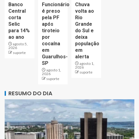
Banco
Funcionário
Chuva
Central
é preso
volta ao
corta
pela PF
Rio
Selic
após
Grande
para 14%
tiroteio
do Sul e
ao ano
por
deixa
cocaína
população
agosto 5,
2026
em
em
suporte
Guarulhos-
alerta
SP
agosto 1,
2026
agosto 1,
suporte
2026
suporte
RESUMO DO DIA