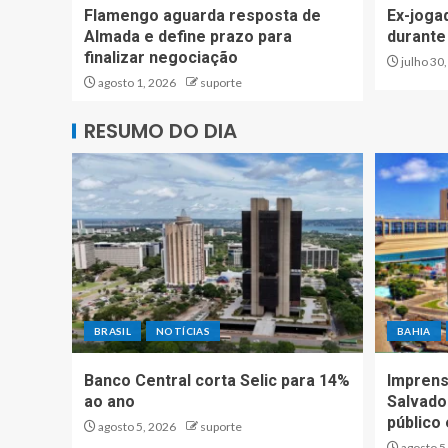
Flamengo aguarda resposta de
Ex-joga
Almada e define prazo para
durante
finalizar negociação
julho 30
agosto 1, 2026
suporte
RESUMO DO DIA
BRASIL
NOTÍCIAS
BAHIA
Banco Central corta Selic para 14%
Imprens
ao ano
Salvador
público
agosto 5, 2026
suporte
agosto 5