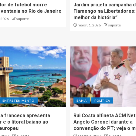
dor de futebol morre
Jardim projeta campanha 
 ventania no Rio de Janeiro
Flamengo na Libertadores:
melhor da história”
, 2026
suporte
maio 31, 2026
suporte
ENTRETENIMENTO
BAHIA
POLÍTICA
a francesa apresenta
Rui Costa alfineta ACM Net
 e o litoral baiano ao
Angelo Coronel durante a
 europeu
convenção do PT; veja o m
, 2026
suporte
agosto 1, 2026
suporte