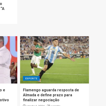
do
 “A
ESPORTE
o e
Flamengo aguarda resposta de
Almada e define prazo para
otivo
finalizar negociação
agosto 1, 2026
suporte