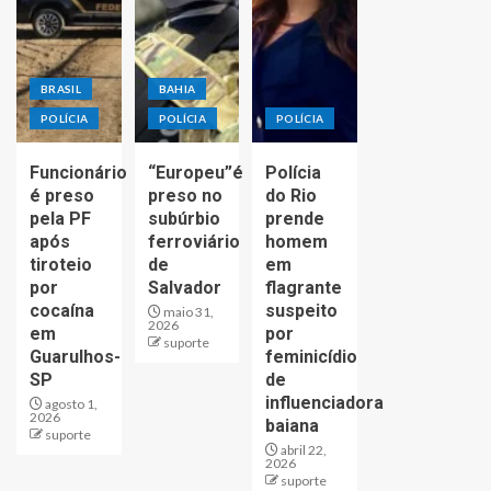
BRASIL
BAHIA
POLÍCIA
POLÍCIA
POLÍCIA
Funcionário
“Europeu”é
Polícia
é preso
preso no
do Rio
pela PF
subúrbio
prende
após
ferroviário
homem
tiroteio
de
em
por
Salvador
flagrante
cocaína
suspeito
maio 31,
2026
em
por
suporte
Guarulhos-
feminicídio
SP
de
influenciadora
agosto 1,
2026
baiana
suporte
abril 22,
2026
suporte