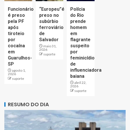
Funcionário
“Europeu”é
Polícia
é preso
preso no
do Rio
pela PF
subúrbio
prende
após
ferroviário
homem
tiroteio
de
em
por
Salvador
flagrante
cocaína
suspeito
maio 31,
2026
em
por
suporte
Guarulhos-
feminicídio
SP
de
influenciadora
agosto 1,
2026
baiana
suporte
abril 22,
2026
suporte
RESUMO DO DIA