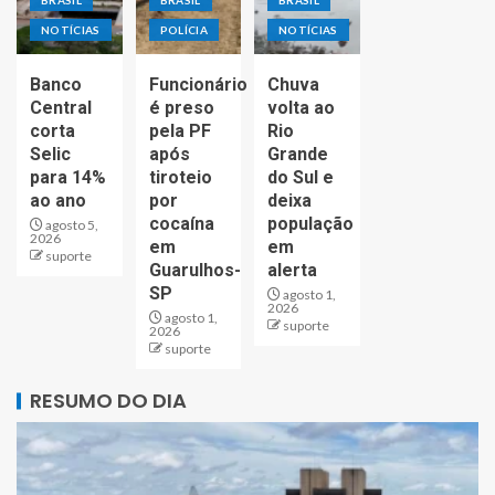
NOTÍCIAS
POLÍCIA
NOTÍCIAS
Banco
Funcionário
Chuva
Central
é preso
volta ao
corta
pela PF
Rio
Selic
após
Grande
para 14%
tiroteio
do Sul e
ao ano
por
deixa
cocaína
população
agosto 5,
2026
em
em
suporte
Guarulhos-
alerta
SP
agosto 1,
2026
agosto 1,
suporte
2026
suporte
RESUMO DO DIA