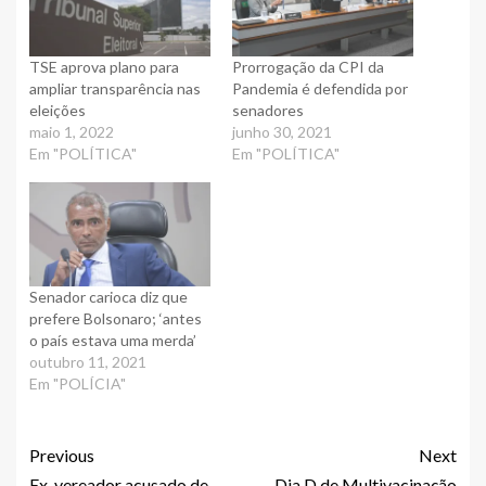
TSE aprova plano para
Prorrogação da CPI da
ampliar transparência nas
Pandemia é defendida por
eleições
senadores
maio 1, 2022
junho 30, 2021
Em "POLÍTICA"
Em "POLÍTICA"
Senador carioca diz que
prefere Bolsonaro; ‘antes
o país estava uma merda’
outubro 11, 2021
Em "POLÍCIA"
Previous
Next
Ex-vereador acusado de
Dia D de Multivacinação