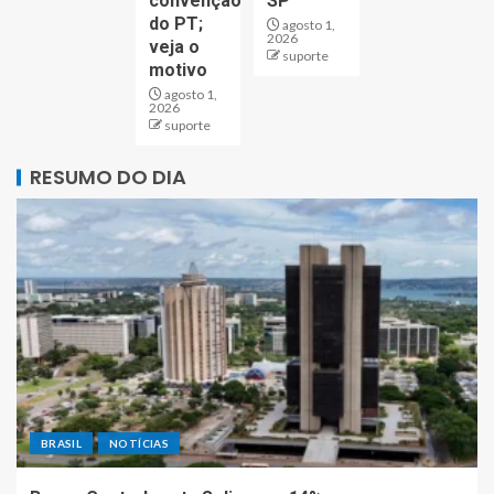
convenção
SP
do PT;
agosto 1,
2026
veja o
suporte
motivo
agosto 1,
2026
suporte
RESUMO DO DIA
BRASIL
NOTÍCIAS