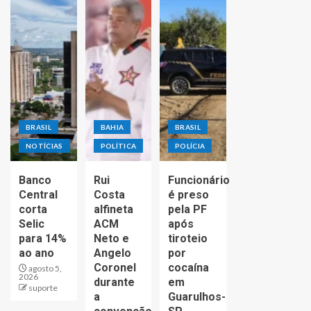
BRASIL
BAHIA
BRASIL
NOTÍCIAS
POLÍTICA
POLÍCIA
Banco
Rui
Funcionário
Central
Costa
é preso
corta
alfineta
pela PF
Selic
ACM
após
para 14%
Neto e
tiroteio
ao ano
Angelo
por
Coronel
cocaína
agosto 5,
2026
durante
em
suporte
a
Guarulhos-