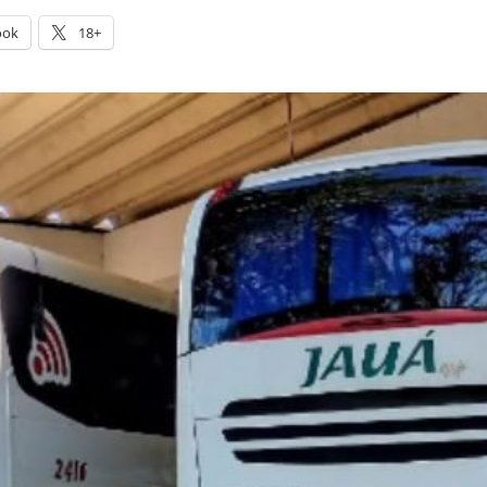
ook
18+