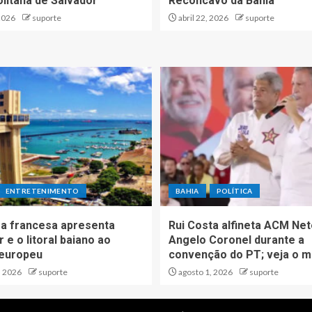
litana de Salvador
Recôncavo da Bahia
2026
suporte
abril 22, 2026
suporte
ENTRETENIMENTO
BAHIA
POLÍTICA
a francesa apresenta
Rui Costa alfineta ACM Net
 e o litoral baiano ao
Angelo Coronel durante a
 europeu
convenção do PT; veja o m
, 2026
suporte
agosto 1, 2026
suporte