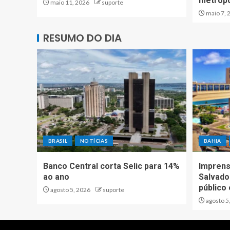
metropo
maio 11, 2026
suporte
maio 7, 
RESUMO DO DIA
BRASIL
NOTÍCIAS
BAHIA
Banco Central corta Selic para 14%
Imprens
ao ano
Salvador
público
agosto 5, 2026
suporte
agosto 5