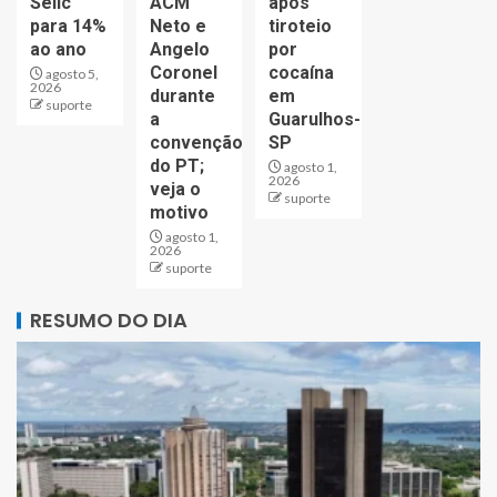
Selic
ACM
após
para 14%
Neto e
tiroteio
ao ano
Angelo
por
Coronel
cocaína
agosto 5,
2026
durante
em
suporte
a
Guarulhos-
convenção
SP
do PT;
agosto 1,
2026
veja o
suporte
motivo
agosto 1,
2026
suporte
RESUMO DO DIA