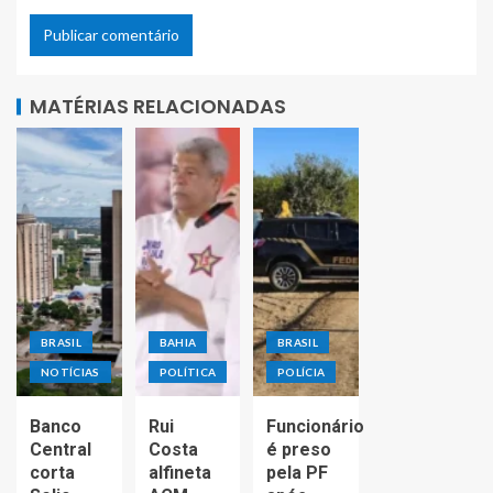
MATÉRIAS RELACIONADAS
BRASIL
BAHIA
BRASIL
NOTÍCIAS
POLÍTICA
POLÍCIA
Banco
Rui
Funcionário
Central
Costa
é preso
corta
alfineta
pela PF