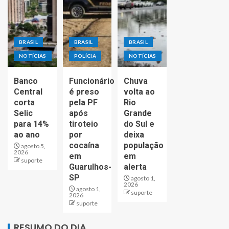
BRASIL
BRASIL
BRASIL
NOTÍCIAS
POLÍCIA
NOTÍCIAS
Banco
Funcionário
Chuva
Central
é preso
volta ao
corta
pela PF
Rio
Selic
após
Grande
para 14%
tiroteio
do Sul e
ao ano
por
deixa
cocaína
população
agosto 5,
2026
em
em
suporte
Guarulhos-
alerta
SP
agosto 1,
2026
agosto 1,
suporte
2026
suporte
RESUMO DO DIA