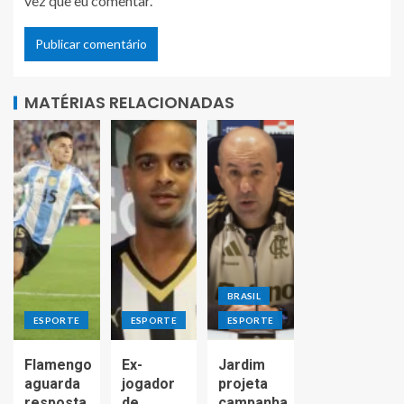
vez que eu comentar.
MATÉRIAS RELACIONADAS
BRASIL
ESPORTE
ESPORTE
ESPORTE
Flamengo
Ex-
Jardim
aguarda
jogador
projeta
resposta
de
campanha