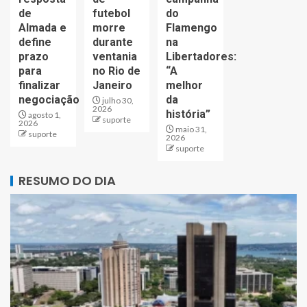
de
futebol
do
Almada e
morre
Flamengo
define
durante
na
prazo
ventania
Libertadores:
para
no Rio de
“A
finalizar
Janeiro
melhor
negociação
da
julho 30,
2026
história”
agosto 1,
suporte
2026
maio 31,
suporte
2026
suporte
RESUMO DO DIA