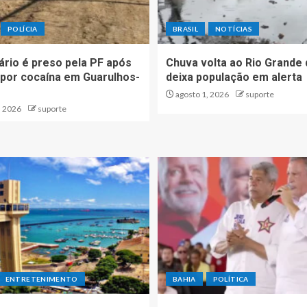
POLÍCIA
BRASIL
NOTÍCIAS
ário é preso pela PF após
Chuva volta ao Rio Grande 
o por cocaína em Guarulhos-
deixa população em alerta
agosto 1, 2026
suporte
, 2026
suporte
ENTRETENIMENTO
BAHIA
POLÍTICA