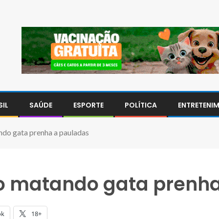
SIL
SAÚDE
ESPORTE
POLÍTICA
ENTRETENI
ndo gata prenha a pauladas
do matando gata prenh
ok
18+