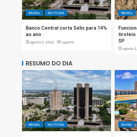
BRASIL
NOTÍCIAS
BRASIL
Banco Central corta Selic para 14%
Funcion
ao ano
tirotei
SP
agosto 5, 2026
suporte
agosto 1
RESUMO DO DIA
BRASIL
NOTÍCIAS
BAHIA