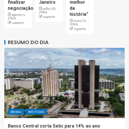
finalizar
Janeiro
melhor
negociação
da
julho 30,
2026
história”
agosto 1,
suporte
2026
maio 31,
suporte
2026
suporte
RESUMO DO DIA
BRASIL
NOTÍCIAS
Banco Central corta Selic para 14% ao ano