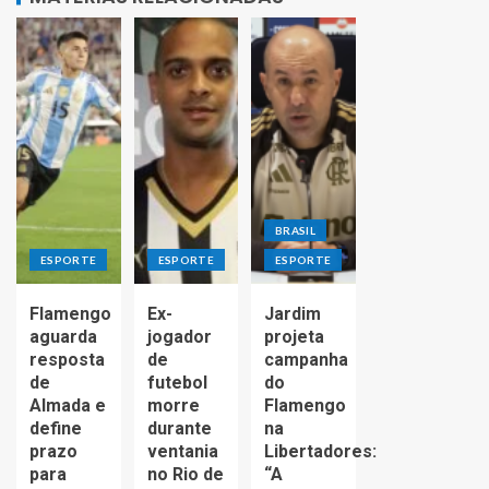
BRASIL
ESPORTE
ESPORTE
ESPORTE
Flamengo
Ex-
Jardim
aguarda
jogador
projeta
resposta
de
campanha
de
futebol
do
Almada e
morre
Flamengo
define
durante
na
prazo
ventania
Libertadores:
para
no Rio de
“A