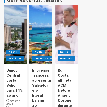
MATÉRIAS RELACIONADAS
BRASIL
BAHIA
BAHIA
NOTÍCIAS
ENTRETENIMENTO
POLÍTICA
Banco
Imprensa
Rui
Central
francesa
Costa
corta
apresenta
alfineta
Selic
Salvador
ACM
para 14%
e o
Neto e
ao ano
litoral
Angelo
baiano
Coronel
agosto 5,
2026
ao
durante