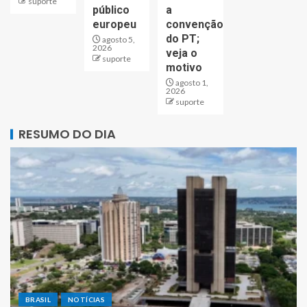
suporte
público
a
europeu
convenção
do PT;
agosto 5,
2026
veja o
suporte
motivo
agosto 1,
2026
suporte
RESUMO DO DIA
BRASIL
NOTÍCIAS