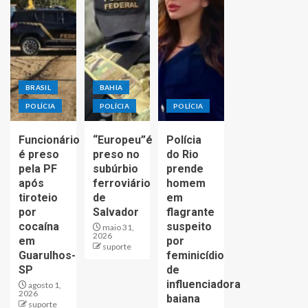
BRASIL
BAHIA
POLÍCIA
POLÍCIA
POLÍCIA
Funcionário
“Europeu”é
Polícia
é preso
preso no
do Rio
pela PF
subúrbio
prende
após
ferroviário
homem
tiroteio
de
em
por
Salvador
flagrante
cocaína
suspeito
maio 31,
2026
em
por
suporte
Guarulhos-
feminicídio
SP
de
influenciadora
agosto 1,
2026
baiana
suporte