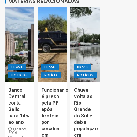
MATÉRIAS RELACIONADAS
BRASIL
BRASIL
BRASIL
NOTÍCIAS
POLÍCIA
NOTÍCIAS
Banco
Funcionário
Chuva
Central
é preso
volta ao
corta
pela PF
Rio
Selic
após
Grande
para 14%
tiroteio
do Sul e
ao ano
por
deixa
cocaína
população
agosto 5,
2026
em
em