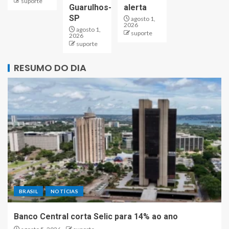
suporte
Guarulhos-
alerta
SP
agosto 1,
2026
agosto 1,
suporte
2026
suporte
RESUMO DO DIA
BRASIL
NOTÍCIAS
Banco Central corta Selic para 14% ao ano