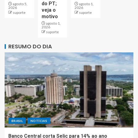
do PT;
agosto 5,
agosto 1,
2026
2026
veja o
suporte
suporte
motivo
agosto 1,
2026
suporte
RESUMO DO DIA
BRASIL
NOTÍCIAS
Banco Central corta Selic para 14% ao ano