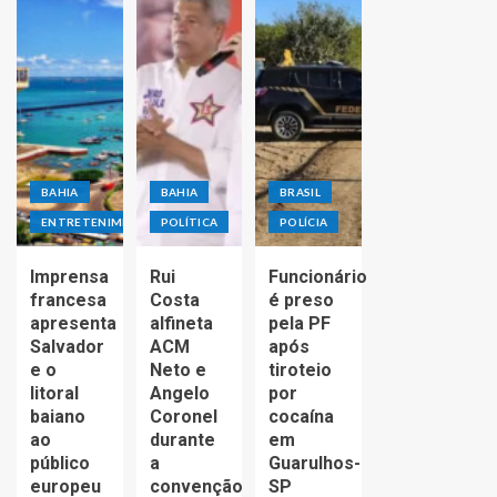
BAHIA
BAHIA
BRASIL
ENTRETENIMENTO
POLÍTICA
POLÍCIA
Imprensa
Rui
Funcionário
francesa
Costa
é preso
apresenta
alfineta
pela PF
Salvador
ACM
após
e o
Neto e
tiroteio
litoral
Angelo
por
baiano
Coronel
cocaína
ao
durante
em
público
a
Guarulhos-
europeu
convenção
SP