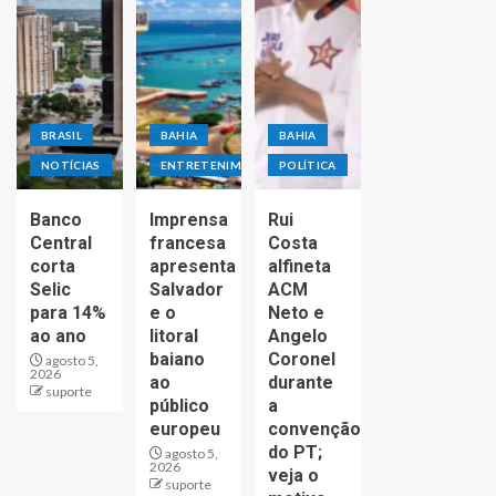
BRASIL
BAHIA
BAHIA
NOTÍCIAS
ENTRETENIMENTO
POLÍTICA
Banco
Imprensa
Rui
Central
francesa
Costa
corta
apresenta
alfineta
Selic
Salvador
ACM
para 14%
e o
Neto e
ao ano
litoral
Angelo
baiano
Coronel
agosto 5,
2026
ao
durante
suporte
público
a
europeu
convenção
do PT;
agosto 5,
2026
veja o
suporte