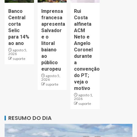
Banco
Imprensa
Rui
Central
francesa
Costa
corta
apresenta
alfineta
Selic
Salvador
ACM
para 14%
e o
Neto e
ao ano
litoral
Angelo
baiano
Coronel
agosto 5,
2026
ao
durante
suporte
público
a
europeu
convenção
do PT;
agosto 5,
2026
veja o
suporte
motivo
agosto 1,
2026
suporte
RESUMO DO DIA