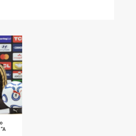
do
 “A