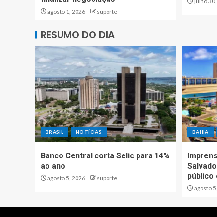
julho 30
agosto 1, 2026
suporte
RESUMO DO DIA
BRASIL
NOTÍCIAS
BAHIA
Banco Central corta Selic para 14%
Imprens
ao ano
Salvador
público
agosto 5, 2026
suporte
agosto 5