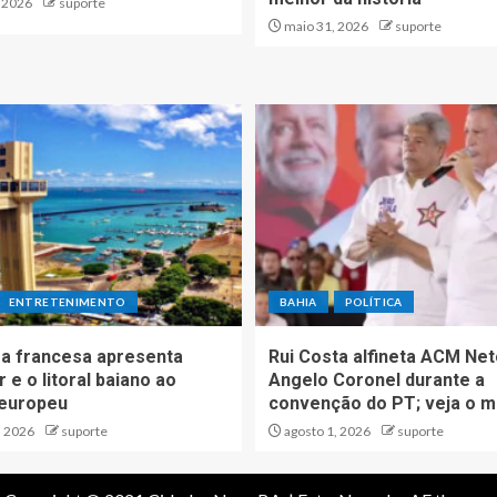
, 2026
suporte
maio 31, 2026
suporte
ENTRETENIMENTO
BAHIA
POLÍTICA
a francesa apresenta
Rui Costa alfineta ACM Net
 e o litoral baiano ao
Angelo Coronel durante a
 europeu
convenção do PT; veja o m
, 2026
suporte
agosto 1, 2026
suporte