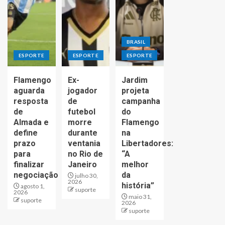
BRASIL
ESPORTE
ESPORTE
ESPORTE
Flamengo
Ex-
Jardim
aguarda
jogador
projeta
resposta
de
campanha
de
futebol
do
Almada e
morre
Flamengo
define
durante
na
prazo
ventania
Libertadores:
para
no Rio de
“A
finalizar
Janeiro
melhor
negociação
da
julho 30,
2026
história”
agosto 1,
suporte
2026
maio 31,
suporte
2026
suporte