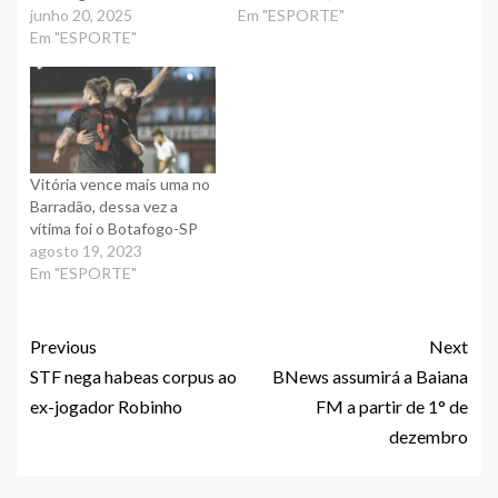
junho 20, 2025
Em "ESPORTE"
Em "ESPORTE"
Vitória vence mais uma no
Barradão, dessa vez a
vítima foi o Botafogo-SP
agosto 19, 2023
Em "ESPORTE"
Previous
Next
STF nega habeas corpus ao
BNews assumirá a Baiana
ex-jogador Robinho
FM a partir de 1° de
dezembro