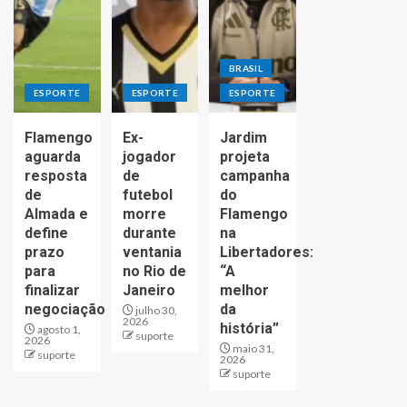
BRASIL
ESPORTE
ESPORTE
ESPORTE
Flamengo
Ex-
Jardim
aguarda
jogador
projeta
resposta
de
campanha
de
futebol
do
Almada e
morre
Flamengo
define
durante
na
prazo
ventania
Libertadores:
para
no Rio de
“A
finalizar
Janeiro
melhor
negociação
da
julho 30,
2026
história”
agosto 1,
suporte
2026
maio 31,
suporte
2026
suporte