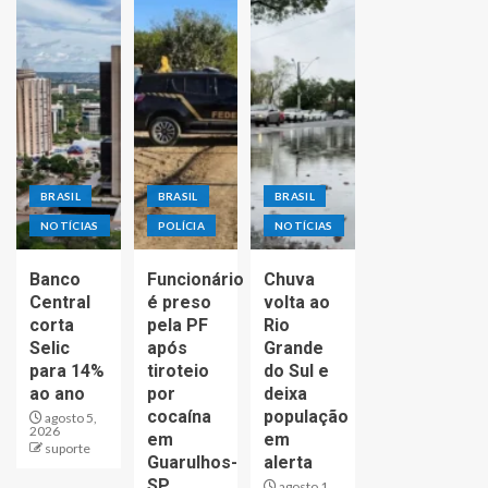
BRASIL
BRASIL
BRASIL
NOTÍCIAS
POLÍCIA
NOTÍCIAS
Banco
Funcionário
Chuva
Central
é preso
volta ao
corta
pela PF
Rio
Selic
após
Grande
para 14%
tiroteio
do Sul e
ao ano
por
deixa
cocaína
população
agosto 5,
2026
em
em
suporte
Guarulhos-
alerta
SP
agosto 1,