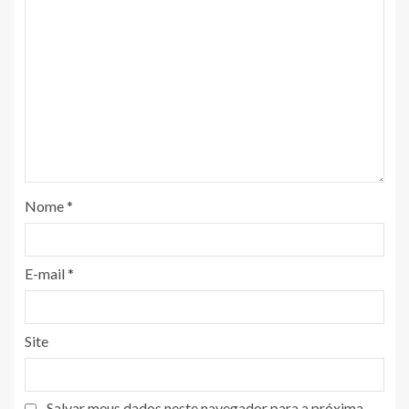
Nome
*
E-mail
*
Site
Salvar meus dados neste navegador para a próxima