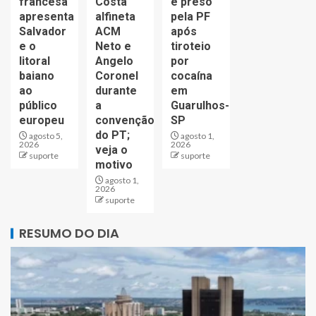
francesa
Costa
é preso
apresenta
alfineta
pela PF
Salvador
ACM
após
e o
Neto e
tiroteio
litoral
Angelo
por
baiano
Coronel
cocaína
ao
durante
em
público
a
Guarulhos-
europeu
convenção
SP
do PT;
agosto 5,
agosto 1,
2026
2026
veja o
suporte
suporte
motivo
agosto 1,
2026
suporte
RESUMO DO DIA