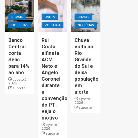
BRASIL
BAHIA
BRASIL
NOTÍCIAS
POLÍTICA
NOTÍCIAS
Banco
Rui
Chuva
Central
Costa
volta ao
corta
alfineta
Rio
Selic
ACM
Grande
para 14%
Neto e
do Sul e
ao ano
Angelo
deixa
Coronel
população
agosto 5,
2026
durante
em
suporte
a
alerta
convenção
agosto 1,
2026
do PT;
suporte
veja o
motivo
agosto 1,
2026
suporte