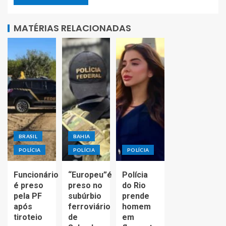
MATÉRIAS RELACIONADAS
BRASIL
BAHIA
POLÍCIA
POLÍCIA
POLÍCIA
Funcionário
“Europeu”é
Polícia
é preso
preso no
do Rio
pela PF
subúrbio
prende
após
ferroviário
homem
tiroteio
de
em