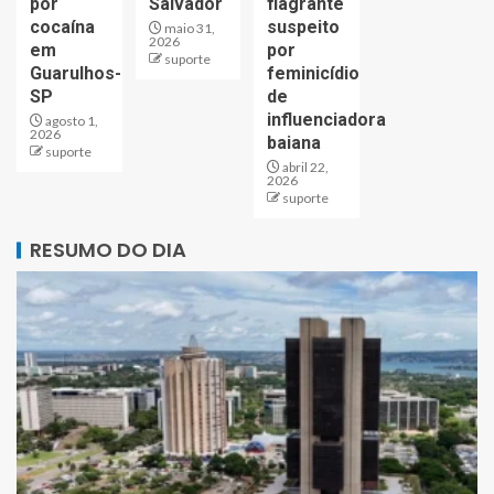
por
Salvador
flagrante
cocaína
suspeito
maio 31,
2026
em
por
suporte
Guarulhos-
feminicídio
SP
de
influenciadora
agosto 1,
2026
baiana
suporte
abril 22,
2026
suporte
RESUMO DO DIA