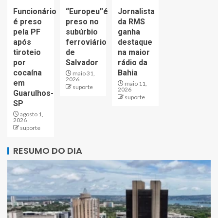
Funcionário
“Europeu”é
Jornalista
é preso
preso no
da RMS
pela PF
subúrbio
ganha
após
ferroviário
destaque
tiroteio
de
na maior
por
Salvador
rádio da
cocaína
Bahia
maio 31,
2026
em
maio 11,
suporte
2026
Guarulhos-
suporte
SP
agosto 1,
2026
suporte
RESUMO DO DIA