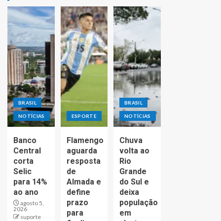
BRASIL
BRASIL
NOTÍCIAS
ESPORTE
NOTÍCIAS
Banco
Flamengo
Chuva
Central
aguarda
volta ao
corta
resposta
Rio
Selic
de
Grande
para 14%
Almada e
do Sul e
ao ano
define
deixa
prazo
população
agosto 5,
2026
para
em
suporte