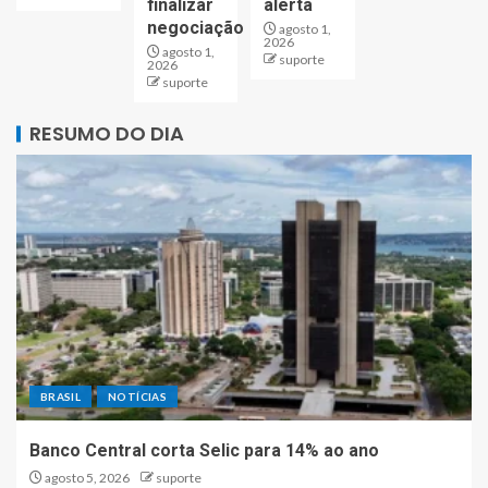
finalizar
alerta
negociação
agosto 1,
2026
agosto 1,
suporte
2026
suporte
RESUMO DO DIA
BRASIL
NOTÍCIAS
Banco Central corta Selic para 14% ao ano
agosto 5, 2026
suporte