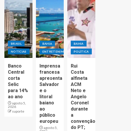
BRASIL
BAHIA
BAHIA
NOTÍCIAS
ENTRETENIMENTO
POLÍTICA
Banco
Imprensa
Rui
Central
francesa
Costa
corta
apresenta
alfineta
Selic
Salvador
ACM
para 14%
e o
Neto e
ao ano
litoral
Angelo
baiano
Coronel
agosto 5,
2026
ao
durante
suporte
público
a
europeu
convenção
do PT;
agosto 5,