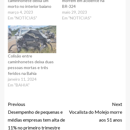
caminhonete deixa um
morrem em acidente na
morto no interior baiano
BR-324
março 4, 2023
maio 29, 2023
Em "NOTÍCIAS"
Em "NOTÍCIAS"
Colisão entre
caminhonetes deixa duas
pessoas mortas e três
feridos na Bahia
janeiro 11, 2024
Em "BAHIA"
Previous
Next
Desempenho de pequenas e
Vocalista do Molejo morre
médias empresas tem alta de
aos 51 anos
11% no primeiro trimestre