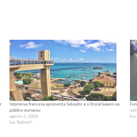
r
Imprensa francesa apresenta Salvador e o litoral baiano ao
Fun
público europeu
set
agosto 5, 2026
Em 
Em "BAHIA"