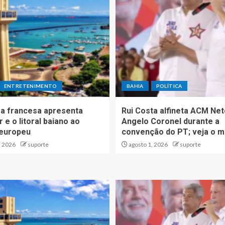
ENTRETENIMENTO
BAHIA
POLÍTICA
a francesa apresenta
Rui Costa alfineta ACM Net
 e o litoral baiano ao
Angelo Coronel durante a
 europeu
convenção do PT; veja o m
, 2026
suporte
agosto 1, 2026
suporte