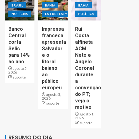
BRASIL
BAHIA
BAHIA
NOTÍCIAS
ENTRETENIMENTO
POLÍTICA
Banco
Imprensa
Rui
Central
francesa
Costa
corta
apresenta
alfineta
Selic
Salvador
ACM
para 14%
e o
Neto e
ao ano
litoral
Angelo
baiano
Coronel
agosto 5,
2026
ao
durante
suporte
público
a
europeu
convenção
do PT;
agosto 5,
2026
veja o
suporte
motivo
agosto 1,
2026
suporte
RESUMO DO DIA