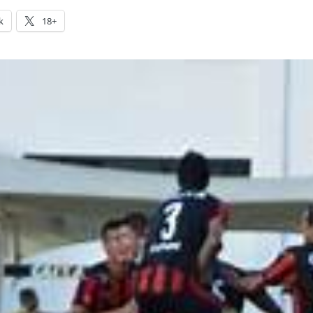
k
18+