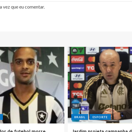
a vez que eu comentar.
E
BRASIL
ESPORTE
dor de futebol morre
Jardim projeta campanha 