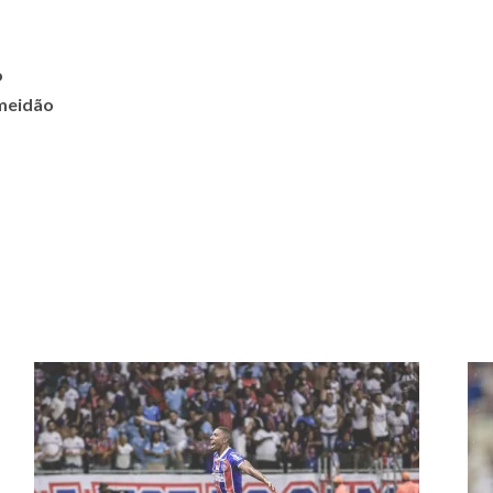
o
lmeidão