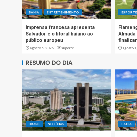
BAHIA
ENTRETENIMENTO
ESPORT
Imprensa francesa apresenta
Flameng
Salvador e o litoral baiano ao
Almada 
público europeu
finaliz
agosto 5, 2026
suporte
agosto 1
RESUMO DO DIA
BRASIL
NOTÍCIAS
BAHIA