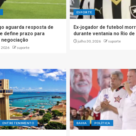
E
ESPORTE
o aguarda resposta de
Ex-jogador de futebol mor
e define prazo para
durante ventania no Rio de
ar negociação
julho 30, 2026
suporte
, 2026
suporte
ENTRETENIMENTO
BAHIA
POLÍTICA