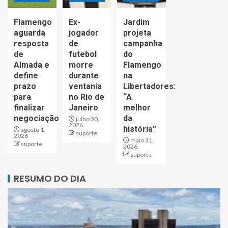
Flamengo
Ex-
Jardim
aguarda
jogador
projeta
resposta
de
campanha
de
futebol
do
Almada e
morre
Flamengo
define
durante
na
prazo
ventania
Libertadores:
para
no Rio de
“A
finalizar
Janeiro
melhor
negociação
da
julho 30,
2026
história”
agosto 1,
suporte
2026
maio 31,
suporte
2026
suporte
RESUMO DO DIA