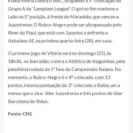
e uma vitória contra o ABC, ocupando a 5ª colocação do
Grupo A da “Lampions League”. O gol no fim manteve o
Leão na 5ª posição, à frente do Maranhão, que venceu a
Juazeirense. O Rubro-Negro pode ser ultrapassado pelo
River do Piauí, que está com 3 pontos e enfrenta o
Itabaiana-SE, na próxima quarta-feira (28), em casa.
O próximo jogo do Vitória será no domingo (25), às
18h30, no Barradão, contra o Atlético de Alagoinhas, pela
penúltima rodada da 1ª fase do Campeonato Baiano. No
momento, o Rubro-Negro é o 4° colocado, com 13
pontos, mesma pontuação do 3º colocado o Bahia, um a
menos que o vice- líder Juazeirense e três pontos do líder
Barcelona de Ilhéus.
Fonte-CN1