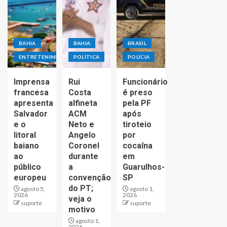
BAHIA
BAHIA
BRASIL
ENTRETENIMENTO
POLÍTICA
POLÍCIA
Imprensa
Rui
Funcionário
francesa
Costa
é preso
apresenta
alfineta
pela PF
Salvador
ACM
após
e o
Neto e
tiroteio
litoral
Angelo
por
baiano
Coronel
cocaína
ao
durante
em
público
a
Guarulhos-
europeu
convenção
SP
do PT;
agosto 5,
agosto 1,
2026
2026
veja o
suporte
suporte
motivo
agosto 1,
2026