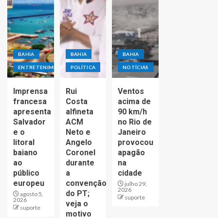
BAHIA
BAHIA
BAHIA
ENTRETENIMENTO
POLÍTICA
NOTÍCIAS
Imprensa
Rui
Ventos
francesa
Costa
acima de
apresenta
alfineta
90 km/h
Salvador
ACM
no Rio de
e o
Neto e
Janeiro
litoral
Angelo
provocou
baiano
Coronel
apagão
ao
durante
na
público
a
cidade
europeu
convenção
julho 29,
2026
do PT;
agosto 5,
suporte
2026
veja o
suporte
motivo