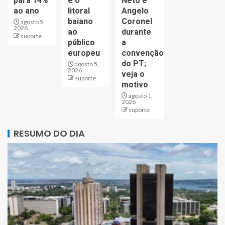
para 14%
e o
Neto e
ao ano
litoral
Angelo
baiano
Coronel
agosto 5,
2026
ao
durante
suporte
público
a
europeu
convenção
do PT;
agosto 5,
2026
veja o
suporte
motivo
agosto 1,
2026
suporte
RESUMO DO DIA