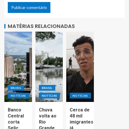
MATÉRIAS RELACIONADAS
BRASIL
BRASIL
NOTÍCIAS
NOTÍCIAS
NOTÍCIAS
Banco
Chuva
Cerca de
Central
volta ao
48 mil
corta
Rio
imigrantes
Selic
Grande
já