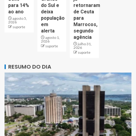
para 14%
do Sul e
retornaram
ao ano
deixa
de Ceuta
população
para
agosto 5,
2026
em
Marrocos,
suporte
alerta
segundo
agência
agosto 1,
2026
julho 31,
suporte
2026
suporte
RESUMO DO DIA