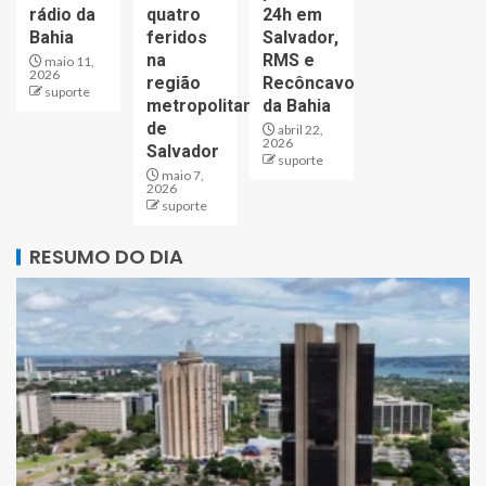
rádio da
quatro
24h em
Bahia
feridos
Salvador,
na
RMS e
maio 11,
2026
região
Recôncavo
suporte
metropolitana
da Bahia
de
abril 22,
2026
Salvador
suporte
maio 7,
2026
suporte
RESUMO DO DIA