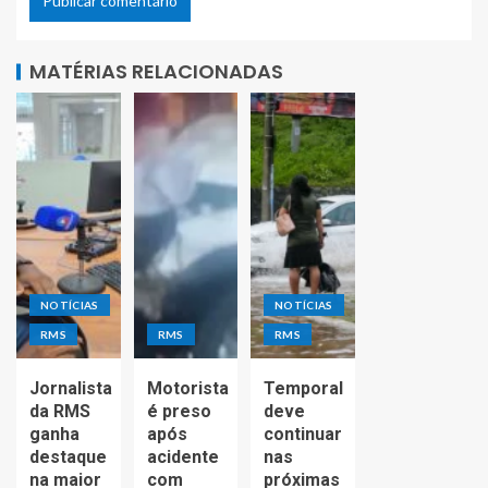
MATÉRIAS RELACIONADAS
NOTÍCIAS
NOTÍCIAS
RMS
RMS
RMS
Jornalista
Motorista
Temporal
da RMS
é preso
deve
ganha
após
continuar
destaque
acidente
nas
na maior
com
próximas