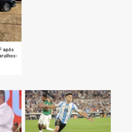
F após
arulhos-