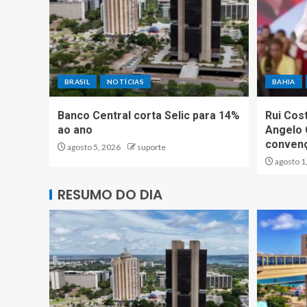
BRASIL
NOTÍCIAS
BAHIA
Banco Central corta Selic para 14%
Rui Cos
ao ano
Angelo 
convenç
agosto 5, 2026
suporte
agosto 1
RESUMO DO DIA