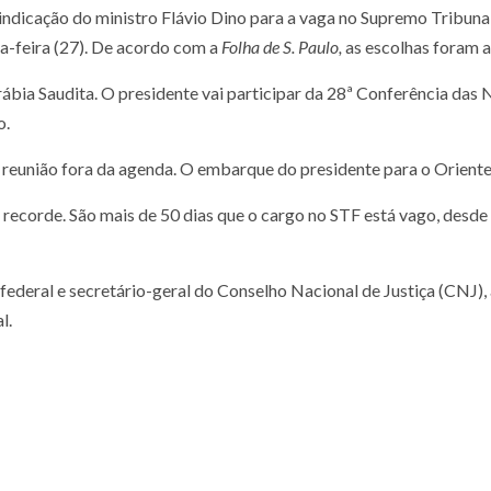
a indicação do ministro Flávio Dino para a vaga no Supremo Tribun
a-feira (27). De acordo com a
Folha de S. Paulo,
as escolhas foram a
Arábia Saudita. O presidente vai participar da 28ª Conferência d
o.
reunião fora da agenda. O embarque do presidente para o Orient
ecorde. São mais de 50 dias que o cargo no STF está vago, desd
z federal e secretário-geral do Conselho Nacional de Justiça (CNJ)
l.