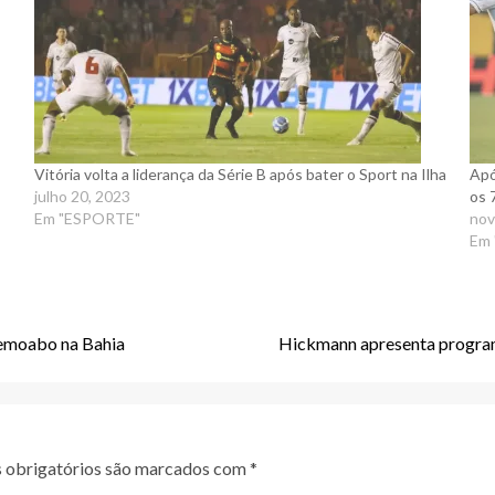
Vitória volta a liderança da Série B após bater o Sport na Ilha
Apó
julho 20, 2023
os 
Em "ESPORTE"
nov
Em
remoabo na Bahia
Hickmann apresenta program
obrigatórios são marcados com
*