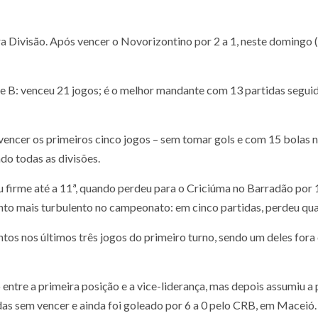
ira Divisão. Após vencer o Novorizontino por 2 a 1, neste domingo 
e B: venceu 21 jogos; é o melhor mandante com 13 partidas seguid
 vencer os primeiros cinco jogos – sem tomar gols e com 15 bolas 
do todas as divisões.
u firme até a 11ª, quando perdeu para o Criciúma no Barradão por 1
to mais turbulento no campeonato: em cinco partidas, perdeu quat
tos nos últimos três jogos do primeiro turno, sendo um deles fora 
tre a primeira posição e a vice-liderança, mas depois assumiu a p
as sem vencer e ainda foi goleado por 6 a 0 pelo CRB, em Maceió.