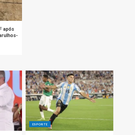
F após
arulhos-
ESPORTE