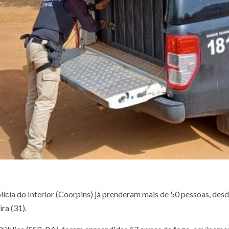
lícia do Interior (Coorpins) já prenderam mais de 50 pessoas, desd
ra (31).