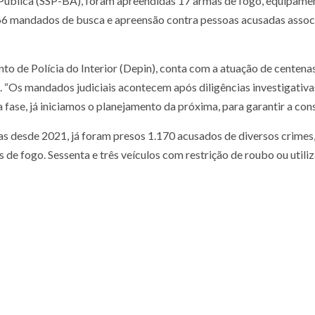
 Pública (SSP-BA), foram apreendidas 17 armas de fogo, equipamen
66 mandados de busca e apreensão contra pessoas acusadas associa
de Polícia do Interior (Depin), conta com a atuação de centenas de
 “Os mandados judiciais acontecem após diligências investigativas
ase, já iniciamos o planejamento da próxima, para garantir a consi
as desde 2021, já foram presos 1.170 acusados de diversos crime
 de fogo. Sessenta e três veículos com restrição de roubo ou util