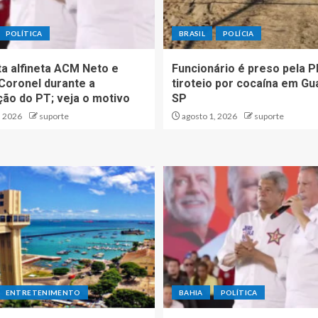
POLÍTICA
BRASIL
POLÍCIA
ta alfineta ACM Neto e
Funcionário é preso pela P
Coronel durante a
tiroteio por cocaína em Gu
ão do PT; veja o motivo
SP
, 2026
suporte
agosto 1, 2026
suporte
ENTRETENIMENTO
BAHIA
POLÍTICA