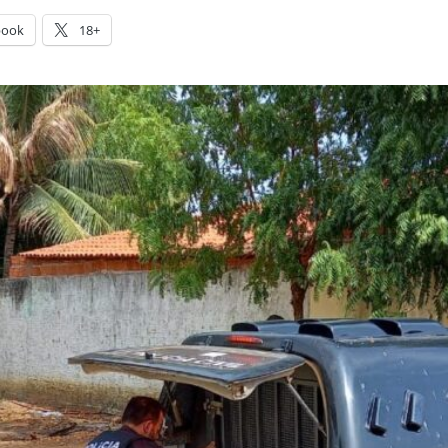
book
18+