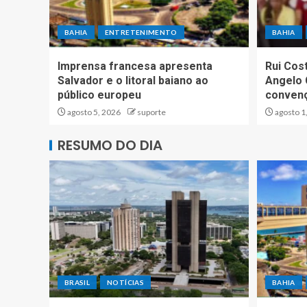
BAHIA
ENTRETENIMENTO
BAHIA
Imprensa francesa apresenta
Rui Cos
Salvador e o litoral baiano ao
Angelo 
público europeu
convenç
agosto 5, 2026
suporte
agosto 1
RESUMO DO DIA
BRASIL
NOTÍCIAS
BAHIA