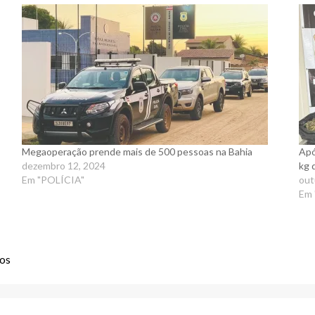
Megaoperação prende mais de 500 pessoas na Bahia
Apó
dezembro 12, 2024
kg 
Em "POLÍCIA"
out
Em 
nos