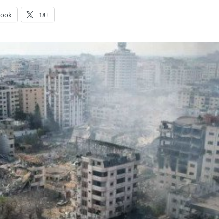
book
18+