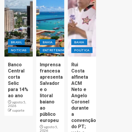
BRASIL
BAHIA
BAHIA
NOTÍCIAS
ENTRETENIMENTO
POLÍTICA
Banco
Imprensa
Rui
Central
francesa
Costa
corta
apresenta
alfineta
Selic
Salvador
ACM
para 14%
e o
Neto e
ao ano
litoral
Angelo
baiano
Coronel
agosto 5,
2026
ao
durante
suporte
público
a
europeu
convenção
do PT;
agosto 5,
2026