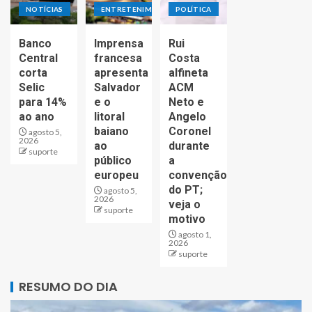
NOTÍCIAS
ENTRETENIMENTO
POLÍTICA
Banco
Imprensa
Rui
Central
francesa
Costa
corta
apresenta
alfineta
Selic
Salvador
ACM
para 14%
e o
Neto e
ao ano
litoral
Angelo
baiano
Coronel
agosto 5,
2026
ao
durante
suporte
público
a
europeu
convenção
do PT;
agosto 5,
2026
veja o
suporte
motivo
agosto 1,
2026
suporte
RESUMO DO DIA